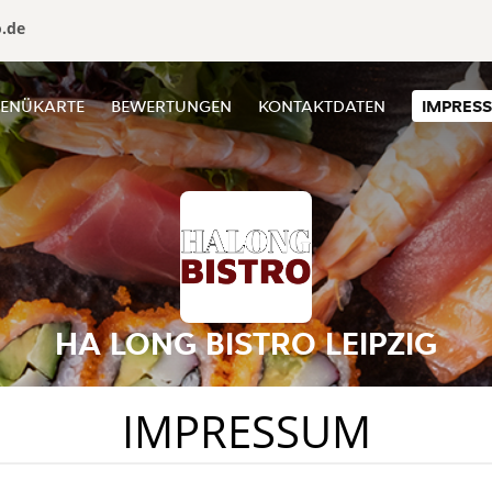
o.de
ENÜKARTE
BEWERTUNGEN
KONTAKTDATEN
IMPRES
HA LONG BISTRO LEIPZIG
IMPRESSUM