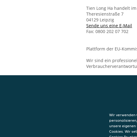
Tien Long Ha handelt im
Theresienstraße 7
04129 Leipzig
Sende uns eine E-Mail
Fax: 0800 202 07 702
Plattform der EU-Kommis
Wir sind ein professione
Verbraucherverantwort
KONTAKT
Ha Long Bistro L
Theresienstraße
Wir verwenden C
04129
Leipzig
personalisieren
unsere eigenen 
Cookies. Wir s
Cookies Du akz