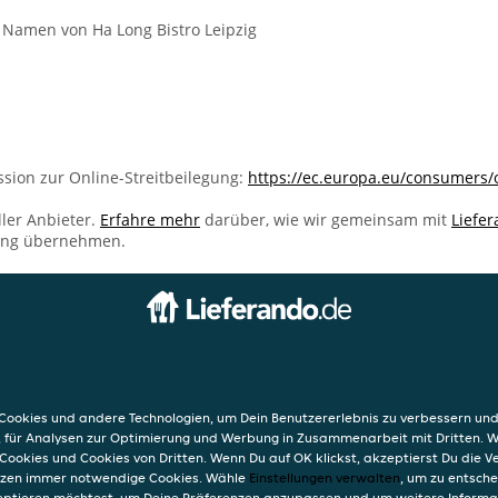
 Namen von Ha Long Bistro Leipzig
sion zur Online-Streitbeilegung:
https://ec.europa.eu/consumers/
ller Anbieter.
Erfahre mehr
darüber, wie wir gemeinsam mit
Liefe
ung übernehmen.
INFO
eipzig
AGB
 7
Datensc
ookies und andere Technologien, um Dein Benutzererlebnis zu verbessern und
Verwend
, für Analysen zur Optimierung und Werbung in Zusammenarbeit mit Dritten. 
Impres
Cookies und Cookies von Dritten. Wenn Du auf OK klickst, akzeptierst Du die 
etzen immer notwendige Cookies. Wähle
Einstellungen verwalten
, um zu entsch
eptieren möchtest, um Deine Präferenzen anzupassen und um weitere Informa